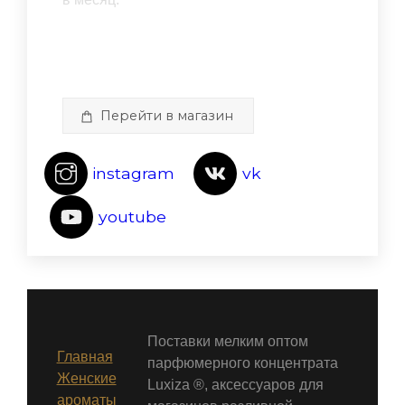
Перейти в магазин
instagram
vk
youtube
Поставки мелким оптом
Главная
парфюмерного концентрата
Женские
Luxiza ®, аксессуаров для
ароматы