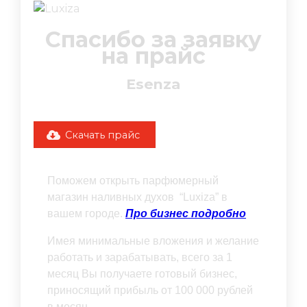
Спасибо за заявку
на прайс
Esenza
Скачать прайс
Поможем открыть парфюмерный
магазин наливных духов “Luxiza” в
вашем городе.
Про бизнес подробно
Имея минимальные вложения и желание
работать и зарабатывать, всего за 1
месяц Вы получаете готовый бизнес,
приносящий прибыль от 100 000 рублей
в месяц.